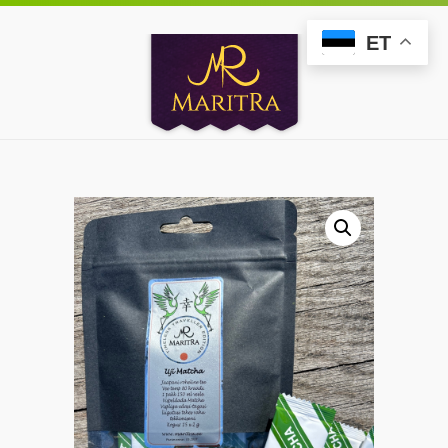
AVALEHT
ET
ROHELINE TEE
SIIDIVAIBAD
SALLID
BLOGI
ESITLUSED
KONTAKT