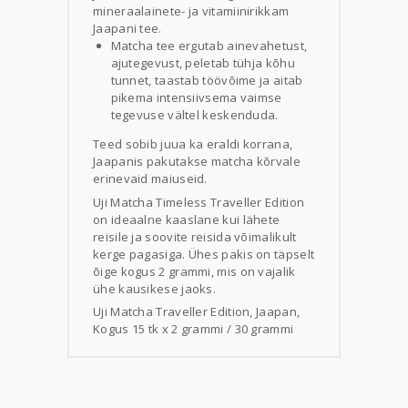
mineraalainete- ja vitamiinirikkam
Jaapani tee.
Matcha tee ergutab ainevahetust,
ajutegevust, peletab tühja kõhu
tunnet, taastab töövõime ja aitab
pikema intensiivsema vaimse
tegevuse vältel keskenduda.
Teed sobib juua ka eraldi korrana,
Jaapanis pakutakse matcha kõrvale
erinevaid maiuseid.
Uji Matcha Timeless Traveller Edition
on ideaalne kaaslane kui lähete
reisile ja soovite reisida võimalikult
kerge pagasiga. Ühes pakis on täpselt
õige kogus 2 grammi, mis on vajalik
ühe kausikese jaoks.
Uji Matcha Traveller Edition, Jaapan,
Kogus 15 tk x 2 grammi / 30 grammi