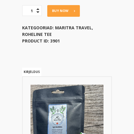
Uji
BUY NOW
Matcha
Traveller
Edition
KATEGOORIAD:
MARITRA TRAVEL
,
kogus
ROHELINE TEE
PRODUCT ID:
3901
KIRJELDUS