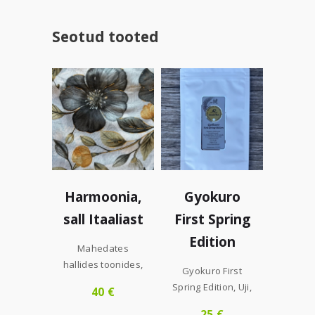
Seotud tooted
Harmoonia,
Gyokuro
sall Itaaliast
First Spring
Edition
Mahedates
hallides toonides,
Gyokuro First
kuldse erksusega
Spring Edition, Uji,
40
€
siidi-puu...
Jaapan,50g...
25
€