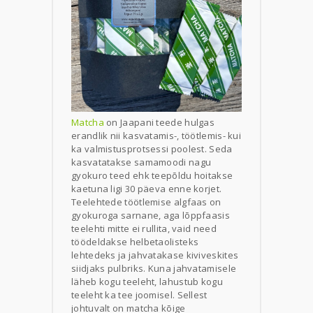
Matcha
on Jaapani teede hulgas
erandlik nii kasvatamis-, töötlemis- kui
ka valmistusprotsessi poolest. Seda
kasvatatakse samamoodi nagu
gyokuro teed ehk teepõldu hoitakse
kaetuna ligi 30 päeva enne korjet.
Teelehtede töötlemise algfaas on
gyokuroga sarnane, aga lõppfaasis
teelehti mitte ei rullita, vaid need
töödeldakse helbetaolisteks
lehtedeks ja jahvatakase kiviveskites
siidjaks pulbriks. Kuna jahvatamisele
läheb kogu teeleht, lahustub kogu
teeleht ka tee joomisel. Sellest
johtuvalt on matcha kõige